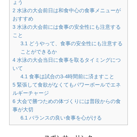
ょう
2
水泳の大会前日は和食中心の食事メニューが
おすすめ
ハンドメイドのオーダーメイド販売の
3
水泳の大会前には食事の安全性にも注意する
やり方とポイント
こと
3.1
どうやって、食事の安全性にも注意する
ことができるか
4
水泳の大会当日に食事を取るタイミングにつ
大学の勉強は意味ないと悩んでいる人
いて
へ。大学で勉強する意味
4.1
食事は試合の3-4時間前に済ますこと
5
緊張して食欲がなくてもパワーボールでエネ
ルギーチャージ
人の名前が覚えられない！覚えられな
6
大会で勝つための体づくりには普段からの食
い理由と覚えるコツ
事が大切
6.1
バランスの良い食事を心がける
壁紙の修復方法！剥がれを自分で直す