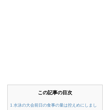
猫の父親は子育てしない！母猫の役割
や猫の子育て期間について
フクロモモンガのケージを自作する場
合のポイントと注意点
卵を割るために握力な握力と簡単に割
る方法を解説します
この記事の目次
畳のいろいろな素材と種類の特徴！素
1
水泳の大会前日の食事の量は控えめにしまし
材の違いを比較