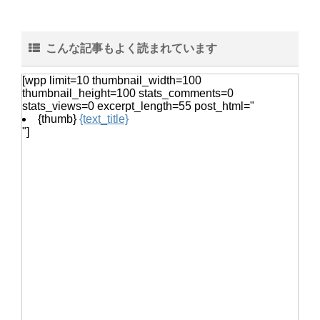
猫の鳴き声『ニャー』ではなく『んー
んー』この鳴き声の意味とは
こんな記事もよく読まれています
[wpp limit=10 thumbnail_width=100
thumbnail_height=100 stats_comments=0
stats_views=0 excerpt_length=55 post_html="
ヒョウモントカゲモドキは脱皮した皮
{thumb}
{text_title}
を食べる？脱皮について
"]
音の振動を塩を使って調べる自由研
究！実験の手順とまとめ方
カクレクマノミがイソギンチャクに入
らない。気長に待とう