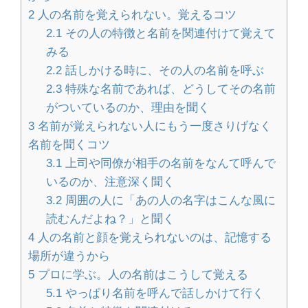
2
人の名前を覚えられない。覚えるコツ
2.1
その人の特徴と名前を関連付けて覚えて
ハンドメイドのオーダーメイド販売の
みる
やり方とポイント
2.2
話しかける時に、その人の名前を呼ぶ
2.3
特殊な名前であれば、どうしてその名前
がついているのか、理由を聞く
3
名前が覚えられない人にもう一度さりげなく
大学の勉強は意味ないと悩んでいる人
名前を聞くコツ
へ。大学で勉強する意味
3.1
上司や同僚が相手の名前をなんて呼んで
いるのか、注意深く聞く
3.2
周囲の人に「あの人の名字はこんな風に
人の名前が覚えられない！覚えられな
読むんだよね？」と聞く
い理由と覚えるコツ
4
人の名前と顔を覚えられないのは、記憶する
場所が違うから
5
プロに学ぶ。人の名前はこうして覚える
5.1
やっぱり名前を呼んで話しかけて行く
壁紙の修復方法！剥がれを自分で直す