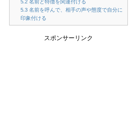
5.2
名前と特徴を関連付ける
方法とキレイに仕上げるコツ
5.3
名前を呼んで、相手の声や態度で自分に
印象付ける
季節のおもちゃで魚を製作！1歳児で
スポンサーリンク
も作れる魚アイデア集
試験に合格する夢を見た時の夢占い！
夢の内容で見る未来の暗示
女性のベスト着こなし術・おしゃれ上
級者になれるベストのコーデ