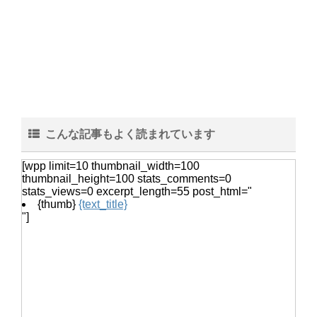
猫の鳴き声『ニャー』ではなく『んー
んー』この鳴き声の意味とは
ヒョウモントカゲモドキは脱皮した皮
を食べる？脱皮について
こんな記事もよく読まれています
[wpp limit=10 thumbnail_width=100
thumbnail_height=100 stats_comments=0
音の振動を塩を使って調べる自由研
stats_views=0 excerpt_length=55 post_html="
究！実験の手順とまとめ方
{thumb}
{text_title}
"]
カクレクマノミがイソギンチャクに入
らない。気長に待とう