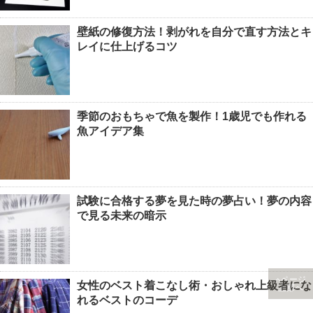
壁紙の修復方法！剥がれを自分で直す方法とキ
レイに仕上げるコツ
季節のおもちゃで魚を製作！1歳児でも作れる
魚アイデア集
試験に合格する夢を見た時の夢占い！夢の内容
で見る未来の暗示
ページ
女性のベスト着こなし術・おしゃれ上級者にな
上部へ
れるベストのコーデ