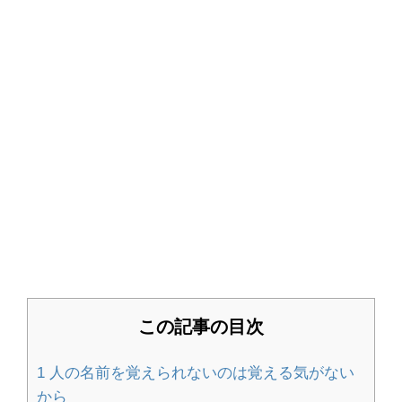
猫の父親は子育てしない！母猫の役割
や猫の子育て期間について
フクロモモンガのケージを自作する場
合のポイントと注意点
卵を割るために握力な握力と簡単に割
る方法を解説します
この記事の目次
畳のいろいろな素材と種類の特徴！素
1
人の名前を覚えられないのは覚える気がない
材の違いを比較
から