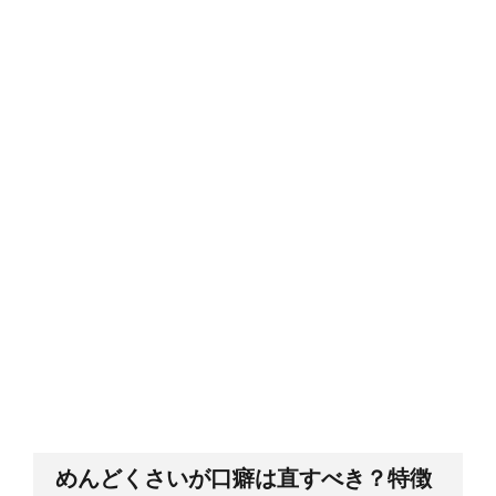
カクレクマノミがイソギンチャクに入
らない。気長に待とう
めんどくさいが口癖は直すべき？特徴