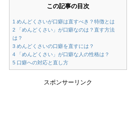
この記事の目次
畳のいろいろな素材と種類の特徴！素
1
めんどくさいが口癖は直すべき？特徴とは
材の違いを比較
2
「めんどくさい」が口癖なのは？直す方法
は？
3
めんどくさいの口癖を直すには？
ハンドメイドのオーダーメイド販売の
4
「めんどくさい」が口癖な人の性格は？
やり方とポイント
5
口癖への対応と直し方
スポンサーリンク
大学の勉強は意味ないと悩んでいる人
へ。大学で勉強する意味
人の名前が覚えられない！覚えられな
い理由と覚えるコツ