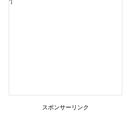
女性のベスト着こなし術・おしゃれ上
"]
級者になれるベストのコーデ
猫の鳴き声『ニャー』ではなく『んー
んー』この鳴き声の意味とは
ヒョウモントカゲモドキは脱皮した皮
を食べる？脱皮について
スポンサーリンク
音の振動を塩を使って調べる自由研
究！実験の手順とまとめ方