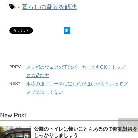
-
暮らしの疑問を解決
PREV
スノボのウェアの下はパーカーでもOK？トップ
スの選び方
NEXT
水泳の選手コースに進むのが遅いからといってダ
メでは決してない
New Post
ページ
上部へ
公園のトイレは怖いこともあるので防犯対策を
しっかりしましょう