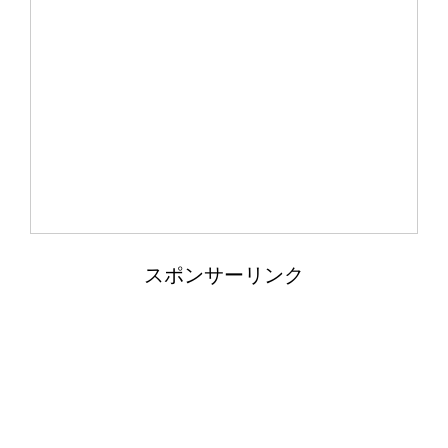
カクレクマノミがイソギンチャクに入
らない。気長に待とう
スポンサーリンク