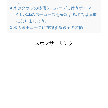
う。
人の名前が覚えられない！覚えられな
4
水泳クラブの移籍をスムーズに行うポイント
い理由と覚えるコツ
4.1
水泳の選手コースを移籍する場合は慎重
になりましょう。
5
水泳選手コースに在籍する親子の苦悩
壁紙の修復方法！剥がれを自分で直す
方法とキレイに仕上げるコツ
スポンサーリンク
季節のおもちゃで魚を製作！1歳児で
も作れる魚アイデア集
試験に合格する夢を見た時の夢占い！
夢の内容で見る未来の暗示