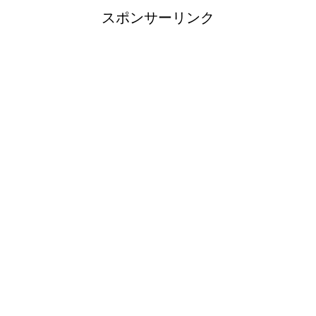
スポンサーリンク
洗濯機の排水トラップの外し方と掃除
方法！悪臭の元をさっぱり
猫の父親は子育てしない！母猫の役割
や猫の子育て期間について
フクロモモンガのケージを自作する場
合のポイントと注意点
卵を割るために握力な握力と簡単に割