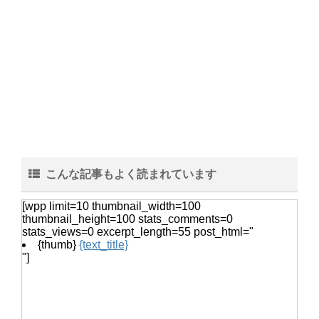
女性のベスト着こなし術・おしゃれ上
級者になれるベストのコーデ
猫の鳴き声『ニャー』ではなく『んー
んー』この鳴き声の意味とは
こんな記事もよく読まれています
[wpp limit=10 thumbnail_width=100
ヒョウモントカゲモドキは脱皮した皮
thumbnail_height=100 stats_comments=0
stats_views=0 excerpt_length=55 post_html="
を食べる？脱皮について
{thumb}
{text_title}
"]
音の振動を塩を使って調べる自由研
究！実験の手順とまとめ方