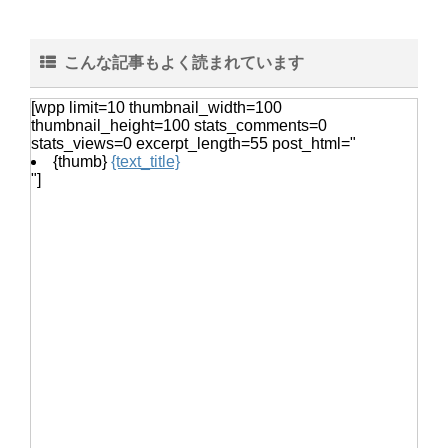
こんな記事もよく読まれています
女性のベスト着こなし術・おしゃれ上
級者になれるベストのコーデ
[wpp limit=10 thumbnail_width=100
thumbnail_height=100 stats_comments=0
stats_views=0 excerpt_length=55 post_html="
{thumb}
{text_title}
"]
猫の鳴き声『ニャー』ではなく『んー
んー』この鳴き声の意味とは
ヒョウモントカゲモドキは脱皮した皮
を食べる？脱皮について
音の振動を塩を使って調べる自由研