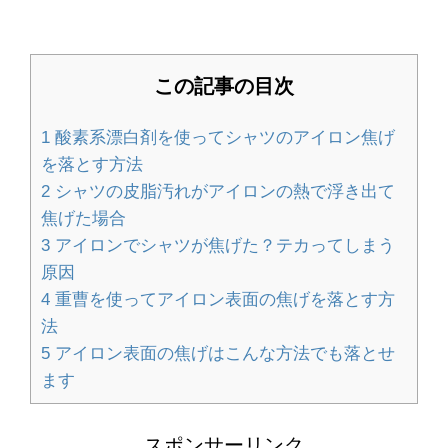
る方法を解説します
この記事の目次
畳のいろいろな素材と種類の特徴！素
1
酸素系漂白剤を使ってシャツのアイロン焦げ
材の違いを比較
を落とす方法
2
シャツの皮脂汚れがアイロンの熱で浮き出て
焦げた場合
ハンドメイドのオーダーメイド販売の
3
アイロンでシャツが焦げた？テカってしまう
やり方とポイント
原因
4
重曹を使ってアイロン表面の焦げを落とす方
法
5
アイロン表面の焦げはこんな方法でも落とせ
大学の勉強は意味ないと悩んでいる人
ます
へ。大学で勉強する意味
スポンサーリンク