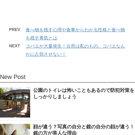
PREV
食べ物を残す心理や食事からわかる性格と食べ物
を残す勇気とは
NEXT
コバエが大量発生！台所は私のもの。コバエなん
かに占領させない！
New Post
公園のトイレは怖いこともあるので防犯対策を
しっかりしましょう
顔が違う？写真の自分と鏡の自分の顔が違う！
鏡の方が美人な理由