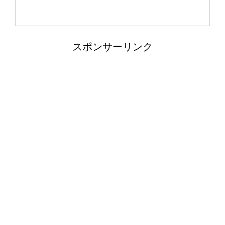
究！実験の手順とまとめ方
スポンサーリンク
カクレクマノミがイソギンチャクに入
らない。気長に待とう