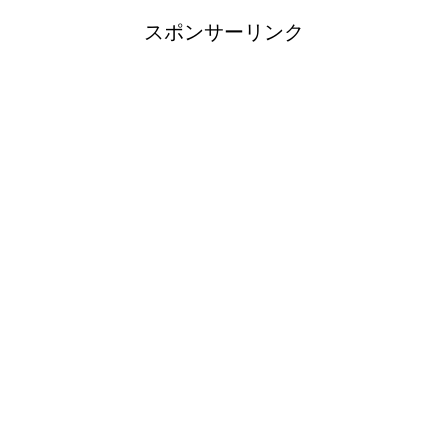
スポンサーリンク
洗濯機の排水トラップの外し方と掃除
方法！悪臭の元をさっぱり
猫の父親は子育てしない！母猫の役割
や猫の子育て期間について
フクロモモンガのケージを自作する場
合のポイントと注意点
卵を割るために握力な握力と簡単に割