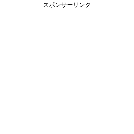
スポンサーリンク
カクレクマノミがイソギンチャクに入
らない。気長に待とう