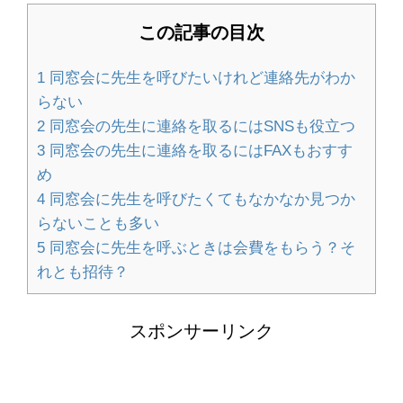
この記事の目次
畳のいろいろな素材と種類の特徴！素
1
同窓会に先生を呼びたいけれど連絡先がわか
材の違いを比較
らない
2
同窓会の先生に連絡を取るにはSNSも役立つ
3
同窓会の先生に連絡を取るにはFAXもおすす
ハンドメイドのオーダーメイド販売の
め
やり方とポイント
4
同窓会に先生を呼びたくてもなかなか見つか
らないことも多い
5
同窓会に先生を呼ぶときは会費をもらう？そ
れとも招待？
大学の勉強は意味ないと悩んでいる人
へ。大学で勉強する意味
スポンサーリンク
人の名前が覚えられない！覚えられな