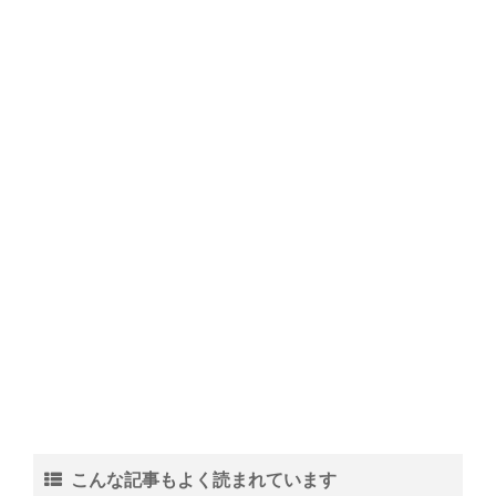
い理由と覚えるコツ
壁紙の修復方法！剥がれを自分で直す
方法とキレイに仕上げるコツ
季節のおもちゃで魚を製作！1歳児で
も作れる魚アイデア集
試験に合格する夢を見た時の夢占い！
夢の内容で見る未来の暗示
こんな記事もよく読まれています