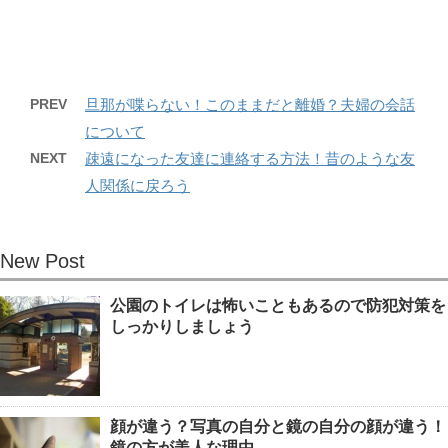
PREV
旦那が喋らない！このままだと離婚？夫婦の会話
について
NEXT
疎遠になった友達に連絡する方法！昔のような友
人関係に戻ろう
New Post
公園のトイレは怖いこともあるので防犯対策を
しっかりしましょう
顔が違う？写真の自分と鏡の自分の顔が違う！
鏡の方が美人な理由