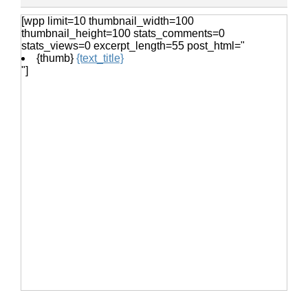
女性のベスト着こなし術・おしゃれ上
[wpp limit=10 thumbnail_width=100
級者になれるベストのコーデ
thumbnail_height=100 stats_comments=0
stats_views=0 excerpt_length=55 post_html="
{thumb}
{text_title}
"]
猫の鳴き声『ニャー』ではなく『んー
んー』この鳴き声の意味とは
ヒョウモントカゲモドキは脱皮した皮
を食べる？脱皮について
音の振動を塩を使って調べる自由研
究！実験の手順とまとめ方