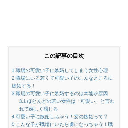
合のポイントと注意点
卵を割るために握力な握力と簡単に割
る方法を解説します
この記事の目次
畳のいろいろな素材と種類の特徴！素
1
職場の可愛い子に嫉妬してしまう女性心理
材の違いを比較
2
職場にいる若くて可愛い子のこんなところに
嫉妬する！
3
職場の可愛い子に嫉妬するのは本能が原因
ハンドメイドのオーダーメイド販売の
3.1
ほとんどの若い女性は「可愛い」と言わ
やり方とポイント
れて嬉しく感じる
4
可愛い子に嫉妬しちゃう！女の嫉妬って？
5
こんな子が職場にいたら虜になっちゃう！職