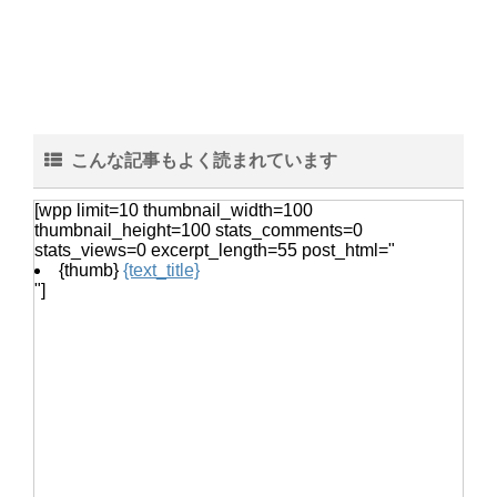
試験に合格する夢を見た時の夢占い！
夢の内容で見る未来の暗示
こんな記事もよく読まれています
女性のベスト着こなし術・おしゃれ上
[wpp limit=10 thumbnail_width=100
級者になれるベストのコーデ
thumbnail_height=100 stats_comments=0
stats_views=0 excerpt_length=55 post_html="
{thumb}
{text_title}
"]
猫の鳴き声『ニャー』ではなく『んー
んー』この鳴き声の意味とは
ヒョウモントカゲモドキは脱皮した皮
を食べる？脱皮について