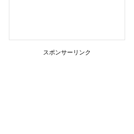
音の振動を塩を使って調べる自由研
究！実験の手順とまとめ方
スポンサーリンク
カクレクマノミがイソギンチャクに入
らない。気長に待とう