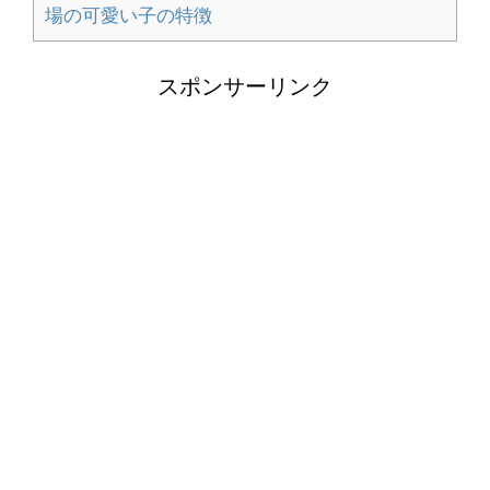
場の可愛い子の特徴
大学の勉強は意味ないと悩んでいる人
へ。大学で勉強する意味
スポンサーリンク
人の名前が覚えられない！覚えられな
い理由と覚えるコツ
壁紙の修復方法！剥がれを自分で直す
方法とキレイに仕上げるコツ
季節のおもちゃで魚を製作！1歳児で
も作れる魚アイデア集