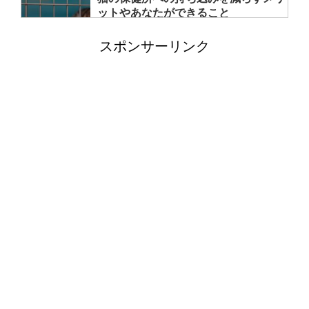
ットやあなたができること
スポンサーリンク
洗濯機の排水トラップの外し方と掃除
方法！悪臭の元をさっぱり
猫の父親は子育てしない！母猫の役割
や猫の子育て期間について
フクロモモンガのケージを自作する場
合のポイントと注意点