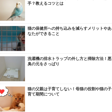
夢の内容で見る未来の暗示
手？教えるコツとは
女性のベスト着こなし術・おしゃれ上
猫の保健所への持ち込みを減らすメリットやあ
級者になれるベストのコーデ
なたができること
猫の鳴き声『ニャー』ではなく『んー
洗濯機の排水トラップの外し方と掃除方法！悪
んー』この鳴き声の意味とは
臭の元をさっぱり
ヒョウモントカゲモドキは脱皮した皮
猫の父親は子育てしない！母猫の役割や猫の子
を食べる？脱皮について
育て期間について