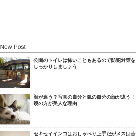
人の名前が覚えられない！覚えられな
い理由と覚えるコツ
New Post
壁紙の修復方法！剥がれを自分で直す
公園のトイレは怖いこともあるので防犯対策を
方法とキレイに仕上げるコツ
しっかりしましょう
季節のおもちゃで魚を製作！1歳児で
顔が違う？写真の自分と鏡の自分の顔が違う！
も作れる魚アイデア集
鏡の方が美人な理由
試験に合格する夢を見た時の夢占い！
セキセイインコはおしゃべり上手だがメスは苦