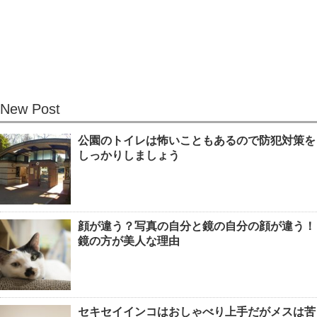
人の名前が覚えられない！覚えられな
い理由と覚えるコツ
New Post
壁紙の修復方法！剥がれを自分で直す
公園のトイレは怖いこともあるので防犯対策を
方法とキレイに仕上げるコツ
しっかりしましょう
季節のおもちゃで魚を製作！1歳児で
顔が違う？写真の自分と鏡の自分の顔が違う！
も作れる魚アイデア集
鏡の方が美人な理由
試験に合格する夢を見た時の夢占い！
セキセイインコはおしゃべり上手だがメスは苦