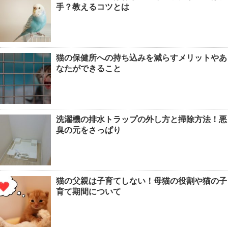
夢の内容で見る未来の暗示
手？教えるコツとは
女性のベスト着こなし術・おしゃれ上
猫の保健所への持ち込みを減らすメリットやあ
級者になれるベストのコーデ
なたができること
猫の鳴き声『ニャー』ではなく『んー
洗濯機の排水トラップの外し方と掃除方法！悪
んー』この鳴き声の意味とは
臭の元をさっぱり
ヒョウモントカゲモドキは脱皮した皮
猫の父親は子育てしない！母猫の役割や猫の子
を食べる？脱皮について
育て期間について