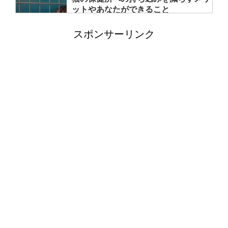
ットやあなたができること
スポンサーリンク
洗濯機の排水トラップの外し方と掃除
方法！悪臭の元をさっぱり
猫の父親は子育てしない！母猫の役割
や猫の子育て期間について
フクロモモンガのケージを自作する場
合のポイントと注意点