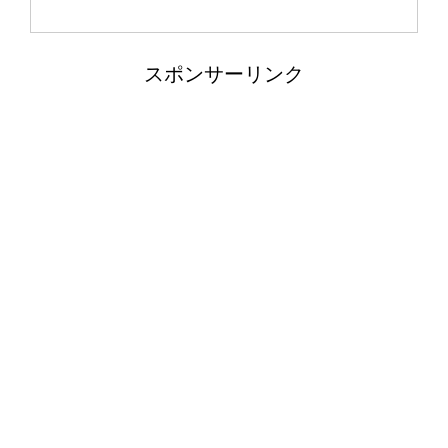
スポンサーリンク
カクレクマノミがイソギンチャクに入
らない。気長に待とう