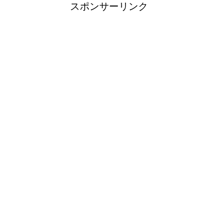
スポンサーリンク
洗濯機の排水トラップの外し方と掃除
方法！悪臭の元をさっぱり
猫の父親は子育てしない！母猫の役割
や猫の子育て期間について
フクロモモンガのケージを自作する場
合のポイントと注意点
卵を割るために握力な握力と簡単に割