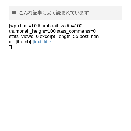
こんな記事もよく読まれています
女性のベスト着こなし術・おしゃれ上
級者になれるベストのコーデ
[wpp limit=10 thumbnail_width=100
thumbnail_height=100 stats_comments=0
stats_views=0 excerpt_length=55 post_html="
{thumb}
{text_title}
"]
猫の鳴き声『ニャー』ではなく『んー
んー』この鳴き声の意味とは
ヒョウモントカゲモドキは脱皮した皮
を食べる？脱皮について
音の振動を塩を使って調べる自由研
究！実験の手順とまとめ方