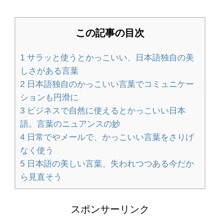
る方法を解説します
この記事の目次
畳のいろいろな素材と種類の特徴！素
1
サラッと使うとかっこいい、日本語独自の美
材の違いを比較
しさがある言葉
2
日本語独自のかっこいい言葉でコミュニケー
ションも円滑に
ハンドメイドのオーダーメイド販売の
3
ビジネスで自然に使えるとかっこいい日本
やり方とポイント
語。言葉のニュアンスの妙
4
日常でやメールで、かっこいい言葉をさりげ
なく使う
5
日本語の美しい言葉、失われつつある今だか
大学の勉強は意味ないと悩んでいる人
ら見直そう
へ。大学で勉強する意味
スポンサーリンク